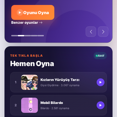
Oyunu Oyna
Benzer oyunlar
TEK TIKLA BAŞLA
Aktif
Hemen Oyna
Kızların Yürüyüş Tarzı
1
Giysi Giydirme · 3.067 oynama
Mobil Bilardo
2
Bilardo · 2.581 oynama