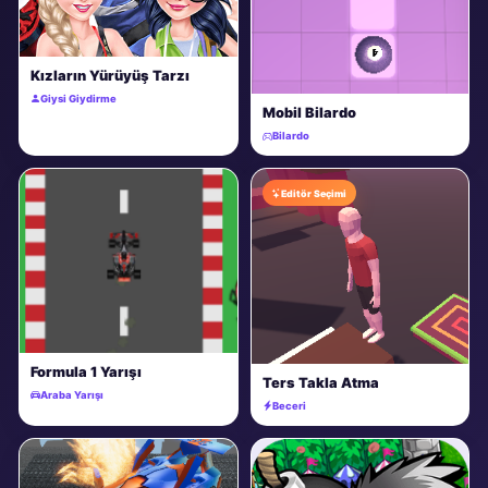
Kızların Yürüyüş Tarzı
Giysi Giydirme
Mobil Bilardo
Bilardo
Editör Seçimi
Formula 1 Yarışı
Ters Takla Atma
Araba Yarışı
Beceri