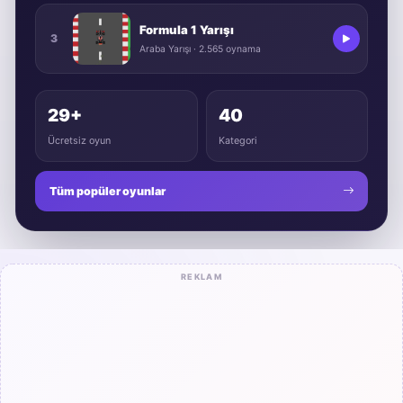
Formula 1 Yarışı
3
Araba Yarışı · 2.565 oynama
29+
40
Ücretsiz oyun
Kategori
Tüm popüler oyunlar
REKLAM