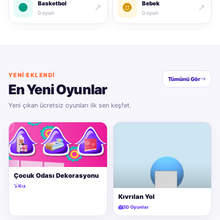
Basketbol
Bebek
0 oyun
0 oyun
YENI EKLENDI
Tümünü Gör
En Yeni Oyunlar
Yeni çıkan ücretsiz oyunları ilk sen keşfet.
Çocuk Odası Dekorasyonu
Kız
Kıvrılan Yol
3D Oyunlar