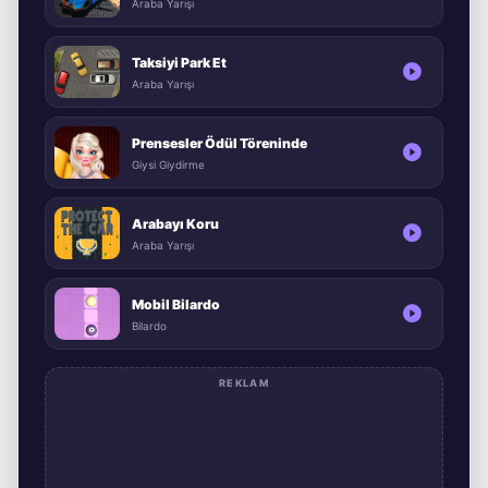
Araba Yarışı
Taksiyi Park Et
Araba Yarışı
Prensesler Ödül Töreninde
Giysi Giydirme
Arabayı Koru
Araba Yarışı
Mobil Bilardo
Bilardo
REKLAM