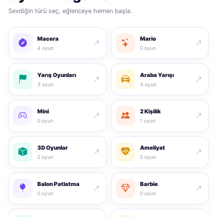
Sevdiğin türü seç, eğlenceye hemen başla.
Macera
Mario
4 oyun
0 oyun
Yarış Oyunları
Araba Yarışı
3 oyun
4 oyun
Mini
2 Kişilik
0 oyun
1 oyun
3D Oyunlar
Ameliyat
2 oyun
0 oyun
Balon Patlatma
Barbie
0 oyun
0 oyun