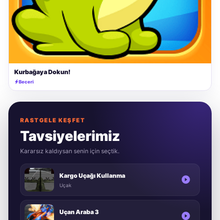
Kurbağaya Dokun!
Beceri
RASTGELE KEŞFET
Tavsiyelerimiz
Kararsız kaldıysan senin için seçtik.
Kargo Uçağı Kullanma
Uçak
Uçan Araba 3