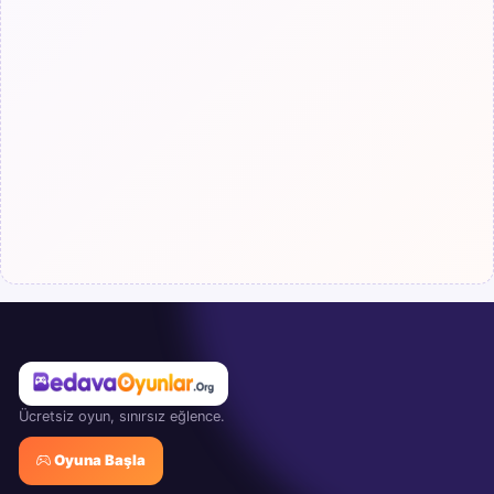
Ücretsiz oyun, sınırsız eğlence.
Oyuna Başla