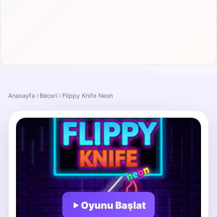
Anasayfa
Beceri
Flippy Knife Neon
Oyunu Başlat