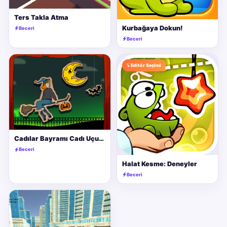
Ters Takla Atma
Kurbağaya Dokun!
Beceri
Beceri
Editör Seçimi
Cadılar Bayramı Cadı Uçuşu
Beceri
Halat Kesme: Deneyler
Beceri