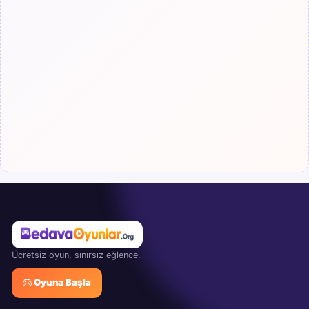
Ücretsiz oyun, sınırsız eğlence.
Oyuna Başla