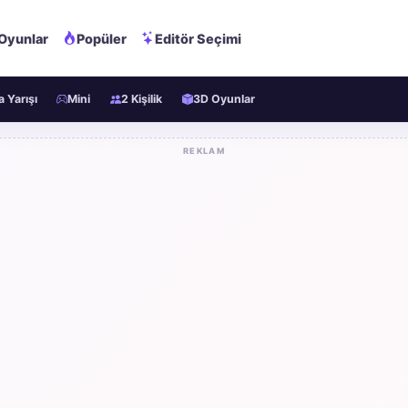
 Oyunlar
Popüler
Editör Seçimi
 Yarışı
Mini
2 Kişilik
3D Oyunlar
REKLAM