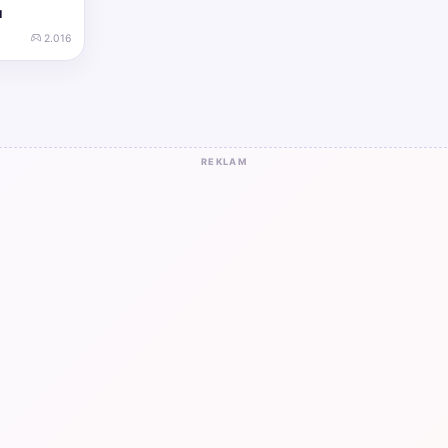
u
2.016
REKLAM