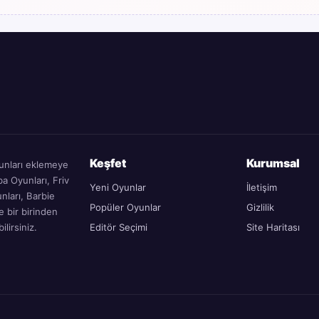
Keşfet
Kurumsal
yunları eklemeye
a Oyunları, Friv
Yeni Oyunlar
İletişim
unları, Barbie
Popüler Oyunlar
Gizlilik
e bir birinden
lirsiniz.
Editör Seçimi
Site Haritası